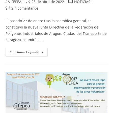
Autor
Publicación
Categoría
FEPEA
25 de abril de 2022
NOTICIAS
de
de
de
Comentarios
Sin comentarios
la
la
la
de
entrada:
entrada:
entrada:
la
El pasado 27 de enero tras la asamblea general, se
entrada:
constituyo la nueva Junta Directiva de la Federación de
Polígonos Industriales de Aragón. Ciudad del Transporte de
Zaragoza, asumirá la…
Elecciones
Continuar Leyendo
A
Presidencia
Y
Nueva
Junta
Directiva