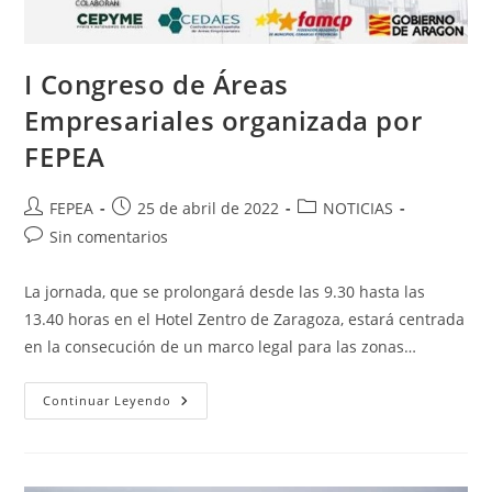
I Congreso de Áreas
Empresariales organizada por
FEPEA
Autor
Publicación
Categoría
FEPEA
25 de abril de 2022
NOTICIAS
de
de
de
Comentarios
Sin comentarios
la
la
la
de
entrada:
entrada:
entrada:
la
La jornada, que se prolongará desde las 9.30 hasta las
entrada:
13.40 horas en el Hotel Zentro de Zaragoza, estará centrada
en la consecución de un marco legal para las zonas…
I
Continuar Leyendo
Congreso
De
Áreas
Empresariales
Organizada