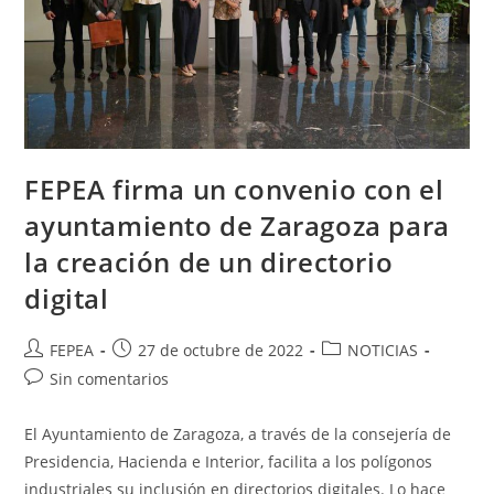
FEPEA firma un convenio con el
ayuntamiento de Zaragoza para
la creación de un directorio
digital
Autor
Publicación
Categoría
FEPEA
27 de octubre de 2022
NOTICIAS
de
de
de
Comentarios
Sin comentarios
la
la
la
de
entrada:
entrada:
entrada:
la
El Ayuntamiento de Zaragoza, a través de la consejería de
entrada:
Presidencia, Hacienda e Interior, facilita a los polígonos
industriales su inclusión en directorios digitales. Lo hace