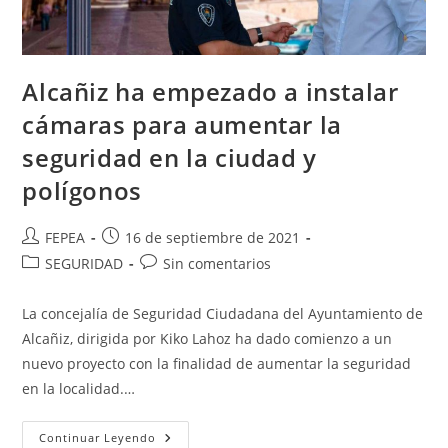
Alcañiz ha empezado a instalar
cámaras para aumentar la
seguridad en la ciudad y
polígonos
Autor
Publicación
FEPEA
16 de septiembre de 2021
de
de
Categoría
Comentarios
SEGURIDAD
Sin comentarios
la
la
de
de
entrada:
entrada:
la
la
La concejalía de Seguridad Ciudadana del Ayuntamiento de
entrada:
entrada:
Alcañiz, dirigida por Kiko Lahoz ha dado comienzo a un
nuevo proyecto con la finalidad de aumentar la seguridad
en la localidad.…
Alcañiz
Continuar Leyendo