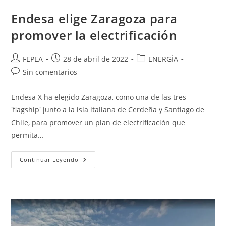
Endesa elige Zaragoza para
promover la electrificación
Autor
Publicación
Categoría
FEPEA
28 de abril de 2022
ENERGÍA
de
de
de
Comentarios
Sin comentarios
la
la
la
de
entrada:
entrada:
entrada:
la
Endesa X ha elegido Zaragoza, como una de las tres
entrada:
'flagship' junto a la isla italiana de Cerdeña y Santiago de
Chile, para promover un plan de electrificación que
permita…
Endesa
Continuar Leyendo
Elige
Zaragoza
Para
Promover
La
Electrificación