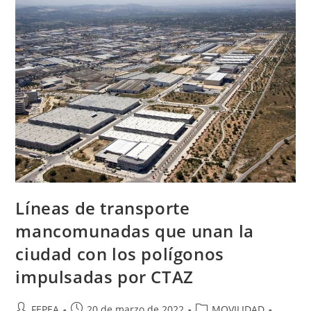
Por
FEPEA
Líneas de transporte
mancomunadas que unan la
ciudad con los polígonos
impulsadas por CTAZ
Autor
Publicación
Categoría
FEPEA
20 de marzo de 2022
MOVILIDAD