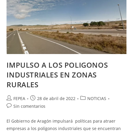
IMPULSO A LOS POLIGONOS
INDUSTRIALES EN ZONAS
RURALES
Autor
Publicación
Categoría
FEPEA
28 de abril de 2022
NOTICIAS
de
de
de
Comentarios
Sin comentarios
la
la
la
de
entrada:
entrada:
entrada:
la
El Gobierno de Aragón impulsará políticas para atraer
entrada:
empresas a los polígonos industriales que se encuentran