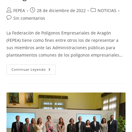
Autor
Publicación
Categoría
FEPEA
28 de diciembre de 2022
NOTICIAS
de
de
de
Comentarios
Sin comentarios
la
la
la
de
entrada:
entrada:
entrada:
la
La Federación de Polígonos Empresariales de Aragón
entrada:
(FEPEA) tiene como fines entre otros los de representar a
sus miembros ante las Administraciones públicas para
planteamientos comunes de los polígonos empresariales…
Base
Continuar Leyendo
De
Datos
De
Polígonos
Industriales.
Ayuntamiento
De
Zaragoza
–
FEPEA