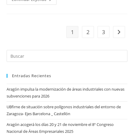
Las
Comunidades
Energéticas
En
Polígonos
1
2
3
Ir a la 
Entradas Recientes
Aragón impulsa la modernización de áreas industriales con nuevas
subvenciones para 2026
UBfirne de situación sobre polígonos industriales del entorno de
Zaragoza- Ejes Barcelona _ Castellón
Aragón acogerá los días 20 y 21 de noviembre el 8º Congreso
Nacional de Áreas Empresariales 2025