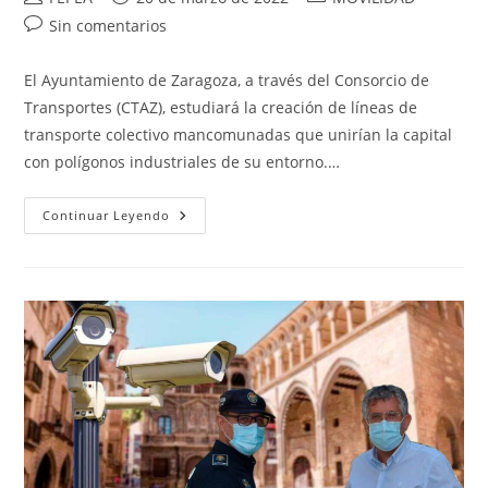
de
de
de
Comentarios
Sin comentarios
la
la
la
de
entrada:
entrada:
entrada:
la
El Ayuntamiento de Zaragoza, a través del Consorcio de
entrada:
Transportes (CTAZ), estudiará la creación de líneas de
transporte colectivo mancomunadas que unirían la capital
con polígonos industriales de su entorno.…
Líneas
Continuar Leyendo
De
Transporte
Mancomunadas
Que
Unan
La
Ciudad
Con
Los
Polígonos
Impulsadas
Por
CTAZ