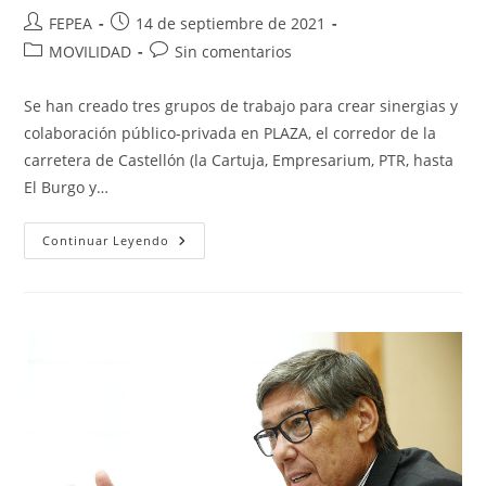
Autor
Publicación
FEPEA
14 de septiembre de 2021
de
de
Categoría
Comentarios
MOVILIDAD
Sin comentarios
la
la
de
de
entrada:
entrada:
la
la
Se han creado tres grupos de trabajo para crear sinergias y
entrada:
entrada:
colaboración público-privada en PLAZA, el corredor de la
carretera de Castellón (la Cartuja, Empresarium, PTR, hasta
El Burgo y…
El
Continuar Leyendo
Ayuntamiento
Y
El
Consorcio
Analizan
Distintas
Posibilidades
Para
Mejorar
El
Transporte
Colectivo
Y
Sostenible
Hasta
Los