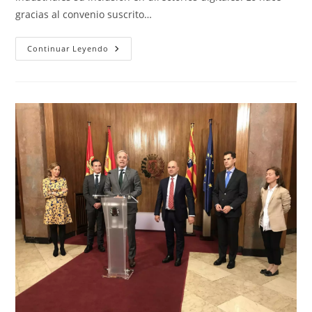
gracias al convenio suscrito…
FEPEA
Continuar Leyendo
Firma
Un
Convenio
Con
El
Ayuntamiento
De
Zaragoza
Para
La
Creación
De
Un
Directorio
Digital