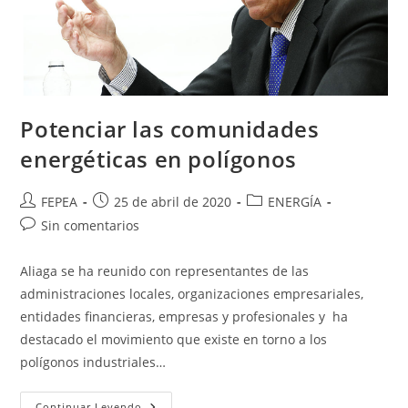
Polígonos
Industriales
Potenciar las comunidades
energéticas en polígonos
Autor
Publicación
Categoría
FEPEA
25 de abril de 2020
ENERGÍA
de
de
de
Comentarios
Sin comentarios
la
la
la
de
entrada:
entrada:
entrada:
la
Aliaga se ha reunido con representantes de las
entrada:
administraciones locales, organizaciones empresariales,
entidades financieras, empresas y profesionales y ha
destacado el movimiento que existe en torno a los
polígonos industriales…
Potenciar
Continuar Leyendo