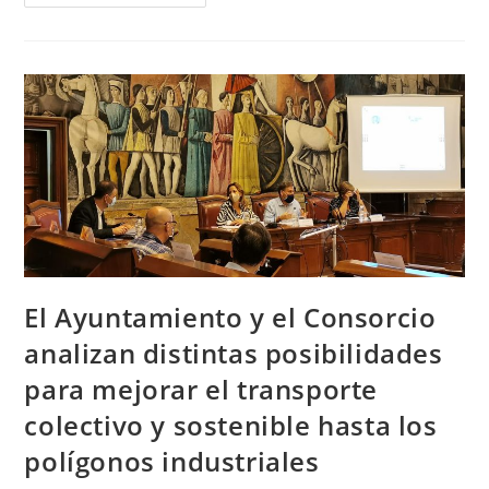
Ha
Empezado
A
Instalar
Cámaras
Para
Aumentar
La
Seguridad
En
La
Ciudad
Y
Polígonos
El Ayuntamiento y el Consorcio
analizan distintas posibilidades
para mejorar el transporte
colectivo y sostenible hasta los
polígonos industriales