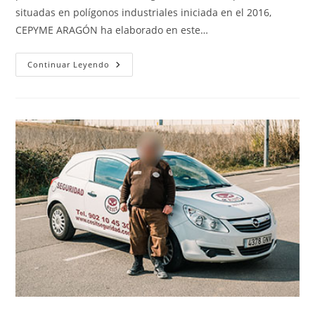
situadas en polígonos industriales iniciada en el 2016,
CEPYME ARAGÓN ha elaborado en este…
PREVENCIÓN
Continuar Leyendo
Y
SEGURIDAD
VIAL
EN
DESPLAZAMIENTO
IN
ITÍNERE
Y
EN
EL
INTERIOR
DE
LAS
EMPRESAS