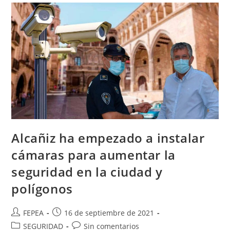
Alcañiz ha empezado a instalar
cámaras para aumentar la
seguridad en la ciudad y
polígonos
Autor
Publicación
FEPEA
16 de septiembre de 2021
de
de
Categoría
Comentarios
SEGURIDAD
Sin comentarios