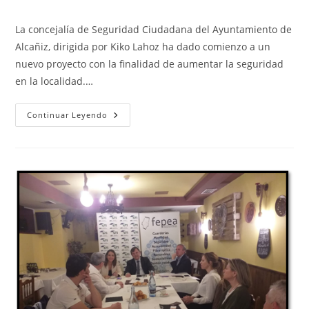
la
la
de
de
entrada:
entrada:
la
la
La concejalía de Seguridad Ciudadana del Ayuntamiento de
entrada:
entrada:
Alcañiz, dirigida por Kiko Lahoz ha dado comienzo a un
nuevo proyecto con la finalidad de aumentar la seguridad
en la localidad.…
Alcañiz
Continuar Leyendo
Ha
Empezado
A
Instalar
Cámaras
Para
Aumentar
La
Seguridad
En
La
Ciudad
Y
Polígonos