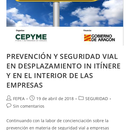
PREVENCIÓN Y SEGURIDAD VIAL
EN DESPLAZAMIENTO IN ITÍNERE
Y EN EL INTERIOR DE LAS
EMPRESAS
Autor
Publicación
Categoría
FEPEA
19 de abril de 2018
SEGURIDAD
de
de
de
Comentarios
Sin comentarios
la
la
la
de
entrada:
entrada:
entrada:
la
Continuando con la labor de concienciación sobre la
entrada:
prevención en materia de seguridad vial a empresas