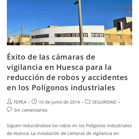
Éxito de las cámaras de
vigilancia en Huesca para la
reducción de robos y accidentes
en los Polígonos industriales
Autor
Publicación
Categoría
FEPEA
10 de junio de 2014
SEGURIDAD
de
de
de
Comentarios
Sin comentarios
la
la
la
de
entrada:
entrada:
entrada:
la
Siguen reduciéndose los robos en los Polígonos Industriales
entrada:
de Huesca. La instalación de cámaras de vigilancia en