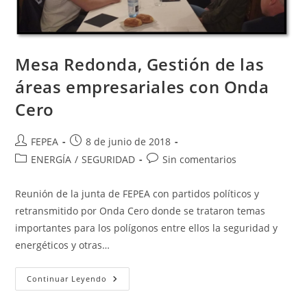
Mesa Redonda, Gestión de las
áreas empresariales con Onda
Cero
Autor
Publicación
FEPEA
8 de junio de 2018
de
de
Categoría
Comentarios
ENERGÍA
/
SEGURIDAD
Sin comentarios
la
la
de
de
entrada:
entrada:
la
la
Reunión de la junta de FEPEA con partidos políticos y
entrada:
entrada:
retransmitido por Onda Cero donde se trataron temas
importantes para los polígonos entre ellos la seguridad y
energéticos y otras…
Mesa
Continuar Leyendo
Redonda,
Gestión