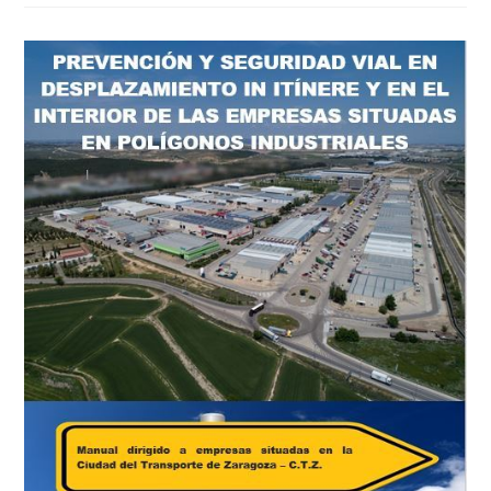
De
Las
Áreas
Empresariales
Con
Onda
Cero