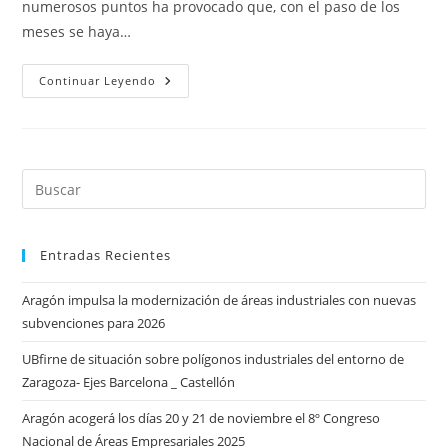
numerosos puntos ha provocado que, con el paso de los
meses se haya…
Éxito
Continuar Leyendo
De
Las
Cámaras
De
Vigilancia
En
Huesca
Para
La
Reducción
De
Robos
Entradas Recientes
Y
Accidentes
En
Aragón impulsa la modernización de áreas industriales con nuevas
Los
Polígonos
subvenciones para 2026
Industriales
UBfirne de situación sobre polígonos industriales del entorno de
Zaragoza- Ejes Barcelona _ Castellón
Aragón acogerá los días 20 y 21 de noviembre el 8º Congreso
Nacional de Áreas Empresariales 2025