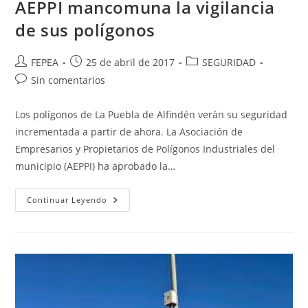
AEPPI mancomuna la vigilancia
de sus polígonos
Autor
Publicación
Categoría
FEPEA
25 de abril de 2017
SEGURIDAD
de
de
de
Comentarios
Sin comentarios
la
la
la
de
entrada:
entrada:
entrada:
la
Los polígonos de La Puebla de Alfindén verán su seguridad
entrada:
incrementada a partir de ahora. La Asociación de
Empresarios y Propietarios de Polígonos Industriales del
municipio (AEPPI) ha aprobado la…
AEPPI
Continuar Leyendo
Mancomuna
La
Vigilancia
De
Sus
Polígonos