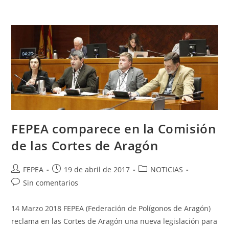
FEPEA comparece en la Comisión
de las Cortes de Aragón
Autor
Publicación
Categoría
FEPEA
19 de abril de 2017
NOTICIAS
de
de
de
Comentarios
Sin comentarios
la
la
la
de
entrada:
entrada:
entrada:
la
14 Marzo 2018 FEPEA (Federación de Polígonos de Aragón)
entrada:
reclama en las Cortes de Aragón una nueva legislación para