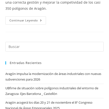
una correcta gestión y mejorar la competividad de los casi
350 polígonos de Aragón.
FEPEA
Continuar Leyendo
Comparece
En
La
Comisión
De
Las
Cortes
De
Aragón
Entradas Recientes
Aragón impulsa la modernización de áreas industriales con nuevas
subvenciones para 2026
UBfirne de situación sobre polígonos industriales del entorno de
Zaragoza- Ejes Barcelona _ Castellón
Aragón acogerá los días 20 y 21 de noviembre el 8º Congreso
Nacional de Áreas Empresariales 2025