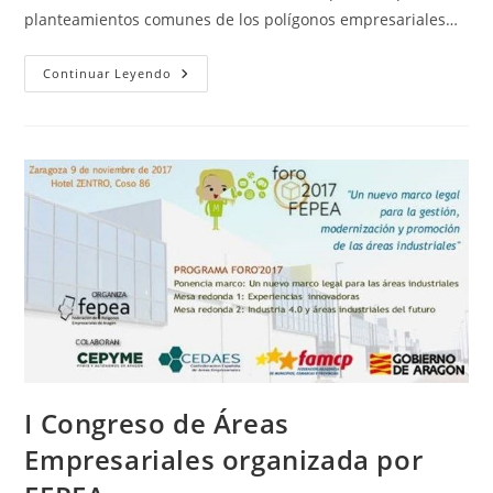
planteamientos comunes de los polígonos empresariales…
FEPEA
Continuar Leyendo
Con
La
Colaboración
Del
Ayuntamiento
De
Zaragoza
Actualiza
La
Base
De
Datos
De
Polígonos
Industriales
I Congreso de Áreas
Empresariales organizada por