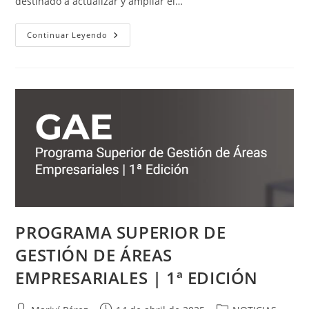
destinado a actualizar y ampliar el…
FEPEA
Continuar Leyendo
Impulsa
Junto
Al
Instituto
Aragonés
De
Fomento
La
Actualización
Del
Directorio
De
Áreas
Empresariales
De
Aragón
En
2025
PROGRAMA SUPERIOR DE
GESTIÓN DE ÁREAS
EMPRESARIALES | 1ª EDICIÓN