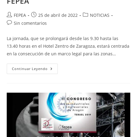
FEPEA
Autor
Publicación
Categoría
FEPEA
25 de abril de 2022
NOTICIAS
de
de
de
Comentarios
Sin comentarios
la
la
la
de
entrada:
entrada:
entrada:
la
La jornada, que se prolongará desde las 9.30 hasta las
entrada:
13.40 horas en el Hotel Zentro de Zaragoza, estará centrada
en la consecución de un marco legal para las zonas…
I
Continuar Leyendo
Congreso
De
Áreas
Empresariales
Organizada
Por
FEPEA