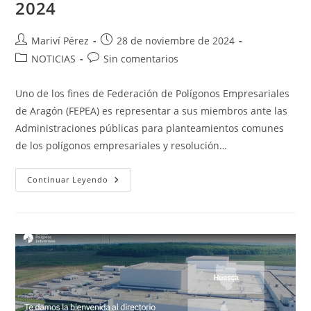
2024
Autor
Publicación
Mariví Pérez
28 de noviembre de 2024
de
de
Categoría
Comentarios
NOTICIAS
Sin comentarios
la
la
de
de
entrada:
entrada:
la
la
Uno de los fines de Federación de Polígonos Empresariales
entrada:
entrada:
de Aragón (FEPEA) es representar a sus miembros ante las
Administraciones públicas para planteamientos comunes
de los polígonos empresariales y resolución…
BASE
Continuar Leyendo
DE
DATOS
DE
POLÍGONOS
INDUSTRIALES
INSTITUTO
ARAGONÉS
DE
FOMENTO
–
FEPEA
2024