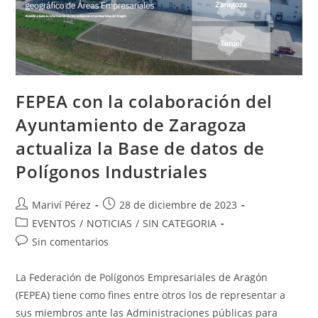
FEPEA con la colaboración del
Ayuntamiento de Zaragoza
actualiza la Base de datos de
Polígonos Industriales
Autor
Publicación
Mariví Pérez
28 de diciembre de 2023
de
de
Categoría
EVENTOS
/
NOTICIAS
/
SIN CATEGORIA
la
la
de
Comentarios
Sin comentarios
entrada:
entrada:
la
de
entrada:
la
La Federación de Polígonos Empresariales de Aragón
entrada:
(FEPEA) tiene como fines entre otros los de representar a
sus miembros ante las Administraciones públicas para