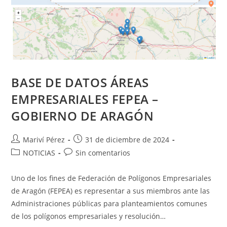
BASE DE DATOS ÁREAS
EMPRESARIALES FEPEA –
GOBIERNO DE ARAGÓN
Autor
Publicación
Mariví Pérez
31 de diciembre de 2024
de
de
Categoría
Comentarios
NOTICIAS
Sin comentarios
la
la
de
de
entrada:
entrada:
la
la
Uno de los fines de Federación de Polígonos Empresariales
entrada:
entrada:
de Aragón (FEPEA) es representar a sus miembros ante las
Administraciones públicas para planteamientos comunes
de los polígonos empresariales y resolución…