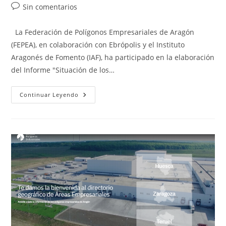
entrada:
entrada:
la
Comentarios
Sin comentarios
entrada:
de
la
La Federación de Polígonos Empresariales de Aragón
entrada:
(FEPEA), en colaboración con Ebrópolis y el Instituto
Aragonés de Fomento (IAF), ha participado en la elaboración
del Informe "Situación de los…
UBfirne
Continuar Leyendo
De
Situación
Sobre
Polígonos
Industriales
Del
Entorno
De
Zaragoza-
Ejes
Barcelona
_
Castellón