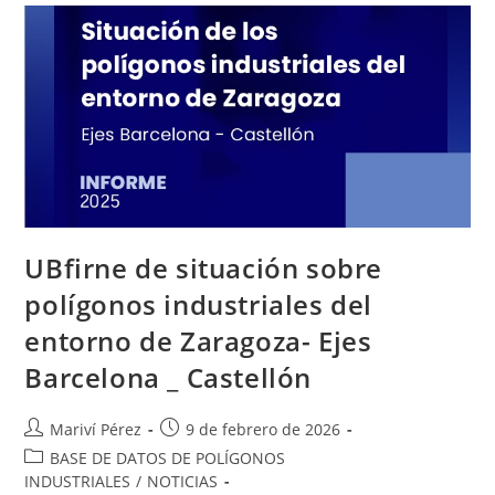
UBfirne de situación sobre
polígonos industriales del
entorno de Zaragoza- Ejes
Barcelona _ Castellón
Autor
Publicación
Mariví Pérez
9 de febrero de 2026
de
de
Categoría
BASE DE DATOS DE POLÍGONOS
la
la
de
INDUSTRIALES
/
NOTICIAS