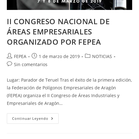
II CONGRESO NACIONAL DE
ÁREAS EMPRESARIALES
ORGANIZADO POR FEPEA
Autor
Publicación
Categoría
FEPEA
1 de marzo de 2019
NOTICIAS
de
de
de
Comentarios
Sin comentarios
la
la
la
de
entrada:
entrada:
entrada:
la
Lugar: Parador de Teruel Tras el éxito de la primera edición,
entrada:
la Federación de Polígonos Empresariales de Aragón
(FEPEA) organiza el II Congreso de Áreas Industriales y
Empresariales de Aragón…
II
Continuar Leyendo
CONGRESO
NACIONAL
DE
ÁREAS