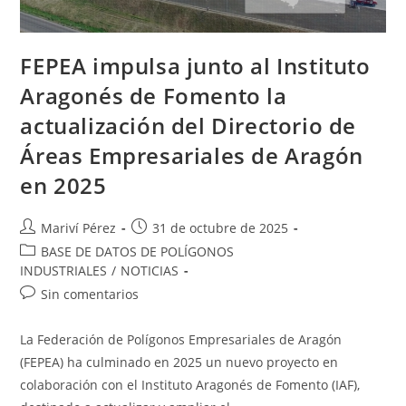
FEPEA impulsa junto al Instituto
Aragonés de Fomento la
actualización del Directorio de
Áreas Empresariales de Aragón
en 2025
Autor
Publicación
Mariví Pérez
31 de octubre de 2025
de
de
Categoría
BASE DE DATOS DE POLÍGONOS
la
la
de
INDUSTRIALES
/
NOTICIAS
entrada:
entrada:
la
Comentarios
Sin comentarios
entrada:
de
la
La Federación de Polígonos Empresariales de Aragón
entrada:
(FEPEA) ha culminado en 2025 un nuevo proyecto en
colaboración con el Instituto Aragonés de Fomento (IAF),