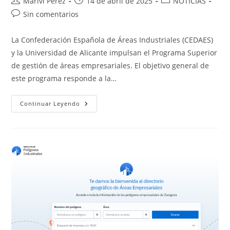
Autor
Publicación
Categoría
Mariví Pérez
14 de abril de 2025
NOTICIAS
de
de
de
Comentarios
Sin comentarios
la
la
la
de
entrada:
entrada:
entrada:
la
La Confederación Española de Áreas Industriales (CEDAES)
entrada:
y la Universidad de Alicante impulsan el Programa Superior
de gestión de áreas empresariales. El objetivo general de
este programa responde a la…
PROGRAMA
Continuar Leyendo
SUPERIOR
DE
GESTIÓN
DE
ÁREAS
EMPRESARIALES
|
1ª
EDICIÓN