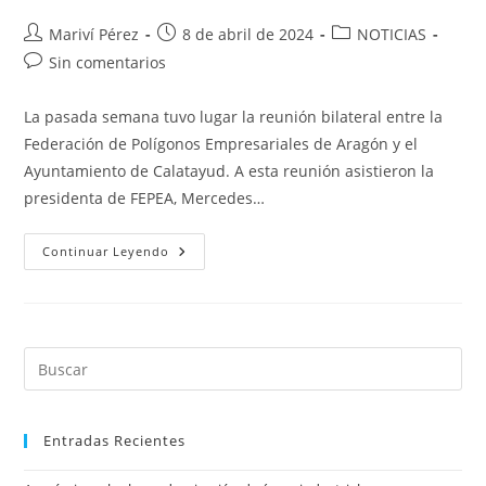
Autor
Publicación
Categoría
Mariví Pérez
8 de abril de 2024
NOTICIAS
de
de
de
Comentarios
Sin comentarios
la
la
la
de
entrada:
entrada:
entrada:
la
La pasada semana tuvo lugar la reunión bilateral entre la
entrada:
Federación de Polígonos Empresariales de Aragón y el
Ayuntamiento de Calatayud. A esta reunión asistieron la
presidenta de FEPEA, Mercedes…
El
Continuar Leyendo
Ayuntamiento
De
Calatayud
Colaborará
Con
FEPEA
Para
Su
Incorporación
Al
Censo
De
Entradas Recientes
Polígonos
Industriales