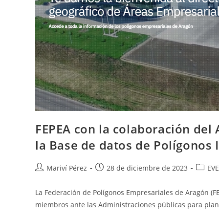
FEPEA con la colaboración del
la Base de datos de Polígonos 
Autor
Publicación
Catego
Mariví Pérez
28 de diciembre de 2023
EV
de
de
de
la
la
la
La Federación de Polígonos Empresariales de Aragón (FE
entrada:
entrada:
entrad
miembros ante las Administraciones públicas para pla