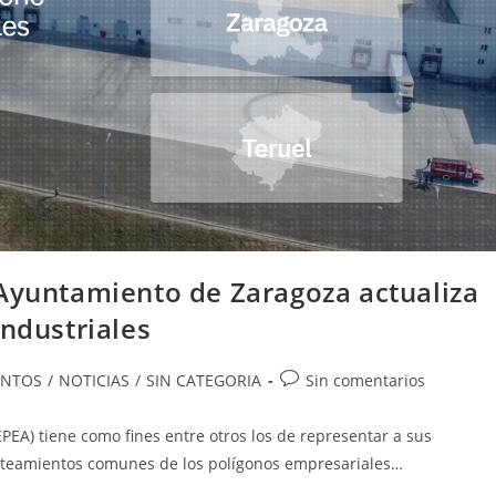
 Ayuntamiento de Zaragoza actualiza
Industriales
ría
Comentarios
ENTOS
/
NOTICIAS
/
SIN CATEGORIA
Sin comentarios
de
la
PEA) tiene como fines entre otros los de representar a sus
a:
entrada:
nteamientos comunes de los polígonos empresariales…