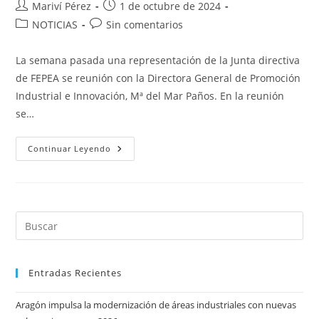
Autor
Publicación
Mariví Pérez
1 de octubre de 2024
de
de
Categoría
Comentarios
NOTICIAS
Sin comentarios
la
la
de
de
entrada:
entrada:
la
la
La semana pasada una representación de la Junta directiva
entrada:
entrada:
de FEPEA se reunión con la Directora General de Promoción
Industrial e Innovación, Mª del Mar Paños. En la reunión
se…
Reunión
Continuar Leyendo
Con
La
Directora
General
De
Promoción
Industrial
E
Innovación
Entradas Recientes
Aragón impulsa la modernización de áreas industriales con nuevas