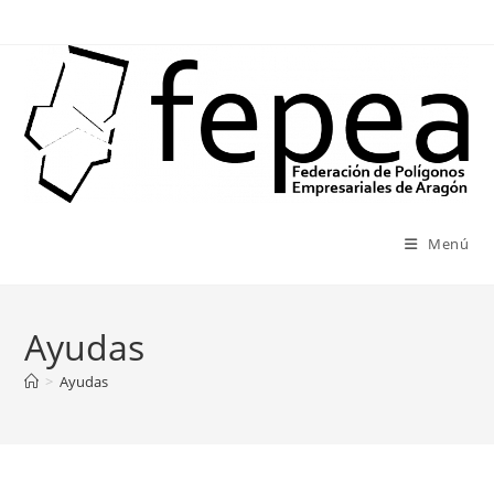
Ir
al
contenido
Menú
Ayudas
>
Ayudas